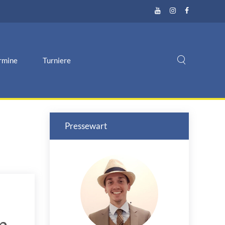
rmine
Turniere
Pressewart