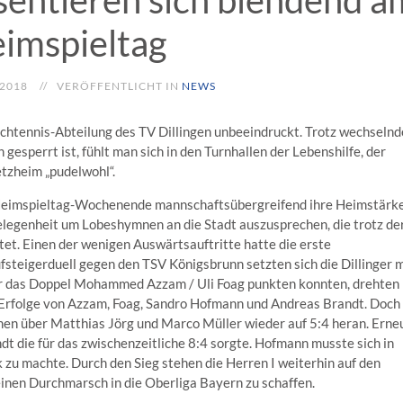
entieren sich blendend a
imspieltag
 2018
VERÖFFENTLICHT IN
NEWS
Tischtennis-Abteilung des TV Dillingen unbeeindruckt. Trotz wechselnd
 gesperrt ist, fühlt man sich in den Turnhallen der Lebenshilfe, der
etzheim „pudelwohl“.
Heimspieltag-Wochenende mannschaftsübergreifend ihre Heimstärke
elegenheit um Lobeshymnen an die Stadt auszusprechen, die trotz de
tet. Einen der wenigen Auswärtsauftritte hatte die erste
steigerduell gegen den TSV Königsbrunn setzten sich die Dillinger m
nur das Doppel Mohammed Azzam / Uli Foag punkten konnten, drehten
h Erfolge von Azzam, Foag, Sandro Hofmann und Andreas Brandt. Doch
men über Matthias Jörg und Marco Müller wieder auf 5:4 heran. Erne
t die für das zwischenzeitliche 8:4 sorgte. Hofmann musste sich in
 zu machte. Durch den Sieg stehen die Herren I weiterhin auf den
inen Durchmarsch in die Oberliga Bayern zu schaffen.