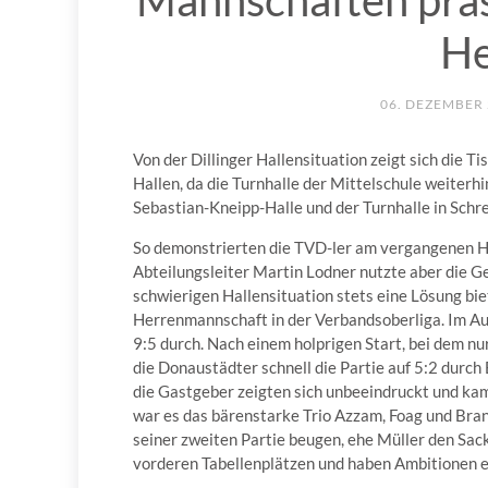
Mannschaften präs
He
06. DEZEMBER
Von der Dillinger Hallensituation zeigt sich die 
Hallen, da die Turnhalle der Mittelschule weiterhin
Sebastian-Kneipp-Halle und der Turnhalle in Schr
So demonstrierten die TVD-ler am vergangenen 
Abteilungsleiter Martin Lodner nutzte aber die G
schwierigen Hallensituation stets eine Lösung bie
Herrenmannschaft in der Verbandsoberliga. Im Auf
9:5 durch. Nach einem holprigen Start, bei dem 
die Donaustädter schnell die Partie auf 5:2 durc
die Gastgeber zeigten sich unbeeindruckt und ka
war es das bärenstarke Trio Azzam, Foag und Brand
seiner zweiten Partie beugen, ehe Müller den Sack
vorderen Tabellenplätzen und haben Ambitionen e