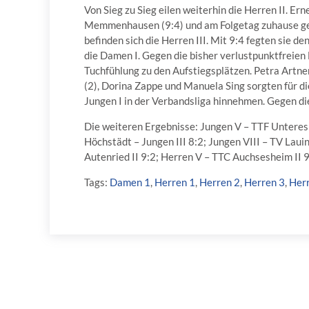
Von Sieg zu Sieg eilen weiterhin die Herren II. E
Memmenhausen (9:4) und am Folgetag zuhause gege
befinden sich die Herren III. Mit 9:4 fegten sie d
die Damen I. Gegen die bisher verlustpunktfrei
Tuchfühlung zu den Aufstiegsplätzen. Petra Artne
(2), Dorina Zappe und Manuela Sing sorgten für d
Jungen I in der Verbandsliga hinnehmen. Gegen di
Die weiteren Ergebnisse: Jungen V – TTF Unteres 
Höchstädt – Jungen III 8:2; Jungen VIII – TV Laui
Autenried II 9:2; Herren V – TTC Auchsesheim II 9
Tags:
Damen 1
,
Herren 1
,
Herren 2
,
Herren 3
,
Her