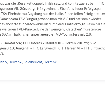
rneut war die „Reserve“ doppelt im Einsatz und konnte zuerst beim TTC
n den VfL Günzburg (9:1) gewinnen. Ebenfalls in der Erfolgsspur
en TSV Firnhaberau Augsburg aus der Halle. Einen tollen Erfolg ereilte
en Damen vom TSV Burgau gewann man mit 8:3 und hat somit wieder
r avancierte zur Matchwinnerin durch drei Einzelerfolge. Jasmin Kai
ie weiteren TVD-Punkte. Eine der wenigen „Klatschen“ mussten die
e SpVgg Thalkirchen unterlagen die TVD-Youngsters mit 2:8.
Zusamtal 6:4; TTF Unteres Zusamtal III – Herren VIII 7:9; SSV
ngen 0:10; Jungen II – TTC Langweid II 8:1; Herren VI – TTF Eintracht
:3.
ren 5
,
Herren 6
,
Spielbericht
,
Herren 8