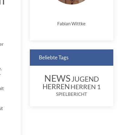
m
Fabian Wittke
er
Beliebte Tags
.
r
NEWS
JUGEND
HERREN
HERREN 1
it
SPIELBERICHT
ut