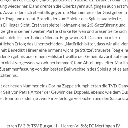
ung wieder her. Dann drehten die Oberbayern auf, gingen auch erstm
nd Azzam, der sich ebenfalls gegen die Nummer eins der Gastgeber in
e. Foag und erneut Brandt, der zum Spieler des Spiels avancierte,
us Dillinger Sicht. Erst verspielte Hofmann eine 2:0-Satzführung und
 zeigte in seiner zweiten Partie starke Nerven und präsentierte sich
uf spielerischen hohem Niveau. Er gewann 3:1. Das neuformierte
ichen Erfolg das Unentschieden. „Natürlich bitter, dass wir alle vier
mit Benedikt Hirner eine immens wichtige Stütze“, trauerte Foag ei
den Ergebnis oder einem Fehlstart wollte der Geheimfavorit auf ein
fen nicht vergessen, wo wir herkommen“, fand Abteilungsleiter Martin
 Zusammenfassung von den besten Ballwechseln des Spiels gibt es au
schtennis.
it der neuen Nummer eins Dorina Zappe triumphierten die TVD-Dam
er Seit von Petra Artner der Gewinn des Doppels, ebenso wie dem Du
er konnten zudem je zwei Einzelerfolge verbuchen und den Saisonsta
– Herren IV 3:9; TSV Burgau II – Herren VI 8:8; FC Mertingen IV –