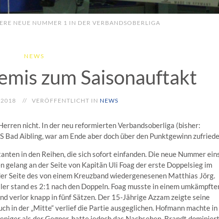
ERE NEUE NUMMER 1 IN DER VERBANDSOBERLIGA
NEWS
emis zum Saisonauftakt
 2018
VERÖFFENTLICHT IN
NEWS
erren nicht. In der neu reformierten Verbandsoberliga (bisher:
uS Bad Aibling, war am Ende aber doch über den Punktgewinn zufriede
anten in den Reihen, die sich sofort einfanden. Die neue Nummer ein
elang an der Seite von Kapitän Uli Foag der erste Doppelsieg im
der Seite des von einem Kreuzband wiedergenesenen Matthias Jörg.
r stand es 2:1 nach den Doppeln. Foag musste in einem umkämpfte
nd verlor knapp in fünf Sätzen. Der 15-Jährige Azzam zeigte seine
uch in der „Mitte“ verlief die Partie ausgeglichen. Hofmann machte in
eniger als der Gegner, hatte jedoch das Nachsehen. Brandt dominier