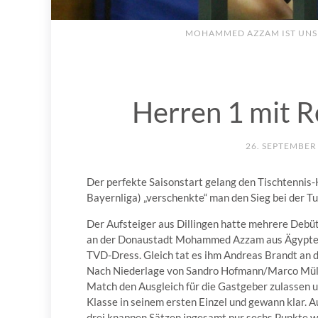
MOHAMMED AZZAM IST UNS
Herren 1 mit R
26. SEPTEMBER
Der perfekte Saisonstart gelang den Tischtennis-H
Bayernliga) „verschenkte“ man den Sieg bei der T
Der Aufsteiger aus Dillingen hatte mehrere Debüt
an der Donaustadt Mohammed Azzam aus Ägypten g
TVD-Dress. Gleich tat es ihm Andreas Brandt an 
Nach Niederlage von Sandro Hofmann/Marco Mülle
Match den Ausgleich für die Gastgeber zulassen u
Klasse in seinem ersten Einzel und gewann klar. A
drei knappen Sätzen ingesamt nur sechs Punkte w