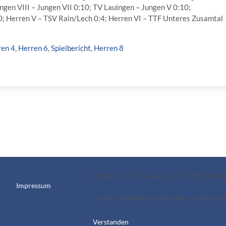
ngen VIII – Jungen VII 0:10; TV Lauingen – Jungen V 0:10;
:0; Herren V – TSV Rain/Lech 0:4; Herren VI – TTF Unteres Zusamtal
ren 4
,
Herren 6
,
Spielbericht
,
Herren 8
Google nutzt Cookies, um den Traffic auf d
Impressum
unserer Website werden daher an Google üb
Verstanden