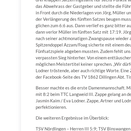
das Abwehrass der Gastgeber und stellte die Führ
in Front durch die Niederlagen von Jörg, Müller u
der Verlängerung des fünften Satzes beugen musst
glichen zum 6:6 aus. Dann verlief es ganz bitter a
dann verlor Müller im fünften Satz mit 17:19. Jörg
nach seiner achtmonatigen Zwangspause wieder a
Spitzendoppel Azzam/Foag sicherte mit einem deutl
Fünfsatzspiele abgeben mussten. Zudem fehlt uns 
verpassten Sieg hinterher. Von einem enttäuschen
möglichen Meistertitel keiner sprechen. „Wir dür
Lodner tröstende, aber auch richtige Worte. Eine
der Facebook-Seite des TV 1862 Dillingen Abt. Ti
Besser machte es die erste Damenmannschaft. M
mit 8:2 beim TTC Langweid III. Zappe gelang an d
Jasmin Kaim / Eva Lodner. Zappe, Artner und Lodn
perfektionieren.
Die weiteren Ergebnisse im Überblick:
TSV Nördlingen – Herren III 5:9; TSV Binswangen 