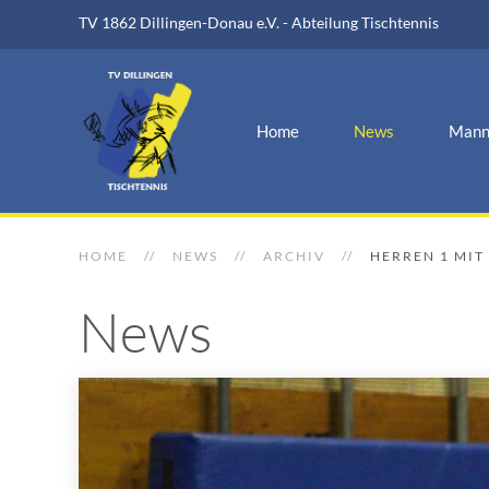
TV 1862 Dillingen-Donau e.V. - Abteilung Tischtennis
Home
News
Mann
HOME
NEWS
ARCHIV
HERREN 1 MIT
News