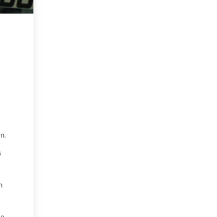
n.
s
n
te