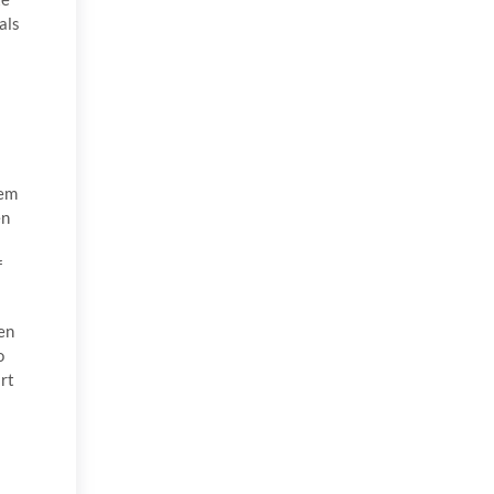
als
nem
en
f
en
o
rt