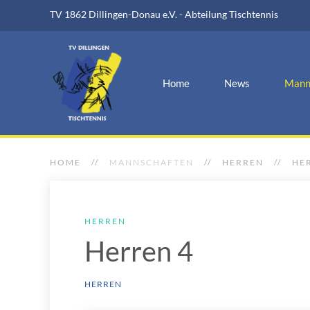
TV 1862 Dillingen-Donau e.V. - Abteilung Tischtennis
Home
News
Mann
HOME
MANNSCHAFTEN
HERREN
HE
HERREN
Herren 4
HERREN