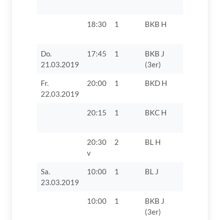
18:30
1
BKB H
TSV 1896
II
Do.
17:45
1
BKB J
SV Villen
21.03.2019
(3er)
Fr.
20:00
1
BKD H
TV 1862 D
22.03.2019
20:15
1
BKC H
FC 1929 
III
20:30
2
BL H
TSV Firnh
v
Augsburg
Sa.
10:00
1
BL J
TSV Herb
23.03.2019
10:00
1
BKB J
TV 1862 D
(3er)