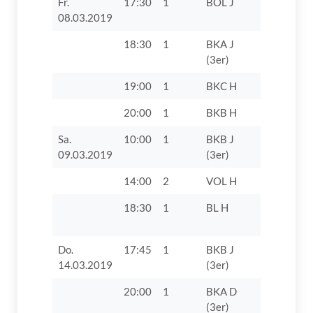
Fr.
17:30
1
BOL J
TTC Langw
08.03.2019
18:30
1
BKA J
TTC Auch
(3er)
19:00
1
BKC H
FC Konze
20:00
1
BKB H
TSV Hain
Sa.
10:00
1
BKB J
VfL Zusam
09.03.2019
(3er)
14:00
2
VOL H
DJK Bad 
18:30
1
BL H
SC Athlet
Nördlinge
Do.
17:45
1
BKB J
SV Villen
14.03.2019
(3er)
20:00
1
BKA D
SSV
(3er)
Höchstäd