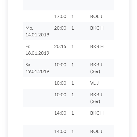
VIII
17:00
1
BOL J
Kissinger
Mo.
20:00
1
BKC H
SSV
14.01.2019
Höchstädt
Fr.
20:15
1
BKB H
FC 1929 
18.01.2019
Sa.
10:00
1
BKB J
TV 1862 D
19.01.2019
(3er)
VIII
10:00
1
VL J
TV 1862 D
10:00
1
BKB J
TV 1862 D
(3er)
14:00
1
BKC H
TV 1862 D
14:00
1
BOL J
TV 1862 D