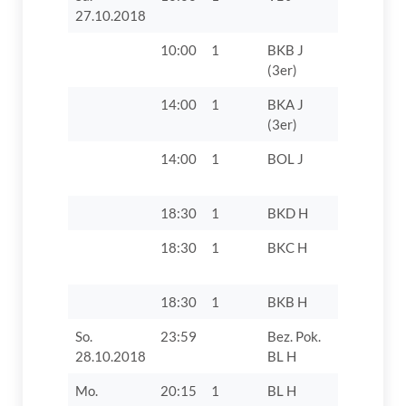
27.10.2018
10:00
1
BKB J
TV 1862 D
(3er)
VII
14:00
1
BKA J
TV 1862 D
(3er)
14:00
1
BOL J
TV 1862 D
18:30
1
BKD H
SV Villenb
18:30
1
BKC H
TV 1862 D
18:30
1
BKB H
VfB Ober
So.
23:59
Bez. Pok.
TV 1862 Di
28.10.2018
BL H
Mo.
20:15
1
BL H
TSG Augs