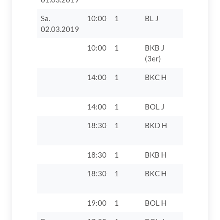
Sa.
10:00
1
BL J
TV 1862 Di
02.03.2019
10:00
1
BKB J
TV 1862 D
(3er)
14:00
1
BKC H
TV 1862 D
14:00
1
BOL J
TV 1862 D
18:30
1
BKD H
TV 1862 D
VII
18:30
1
BKB H
SV 1947 H
18:30
1
BKC H
TV 1862 D
19:00
1
BOL H
VfL Günz