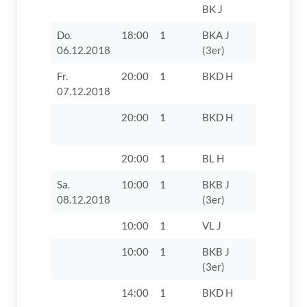
BK J
Do.
18:00
1
BKA J
FC 1920
06.12.2018
(3er)
Gundelfin
Fr.
20:00
1
BKD H
TV 1862 D
07.12.2018
20:00
1
BKD H
VfB Obern
20:00
1
BL H
TSV Herb
Sa.
10:00
1
BKB J
TV 1862 D
08.12.2018
(3er)
VIII
10:00
1
VL J
TV 1862 D
10:00
1
BKB J
TV 1862 D
(3er)
VII
14:00
1
BKD H
TV 1862 D