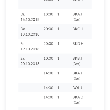
Di.
18:30
1
BKA J
SV 1947 
16.10.2018
(3er)
Do.
20:00
1
BKC H
SV Villen
18.10.2018
Fr.
20:00
1
BKD H
TTF Unte
19.10.2018
Zusamtal 
Sa.
10:00
1
BKB J
TV Lauin
20.10.2018
(3er)
14:00
1
BKA J
TV 1862 D
(3er)
14:00
1
BOL J
TV 1862 D
14:00
1
BKA D
TV 1862 D
(3er)