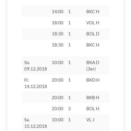
VIII
14:00
1
BKC H
TV 1862 D
18:00
1
VOL H
SpVgg We
18:30
1
BOL D
TV 1862 D
18:30
1
BKC H
TV 1862 D
So.
10:00
1
BKA D
VfR Jetti
09.12.2018
(3er)
Fr.
20:00
1
BKD H
SpVgg Rie
14.12.2018
20:00
1
BKB H
TV 1862 D
20:00
3
BOL H
Post SV A
Sa.
10:00
1
VL J
FC Bayer
15.12.2018