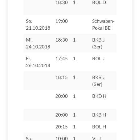
18:30
1
BOL D
TV 1862 D
So.
19:00
Schwaben-
SV Villen
21.10.2018
Pokal BE
Mi.
18:30
1
BKB J
TV 1862 D
24.10.2018
(3er)
Fr.
17:45
1
BOL J
TSV 1868
26.10.2018
18:15
1
BKB J
TTF Unte
(3er)
Zusamtal
20:00
1
BKD H
VfB Obern
20:00
1
BKB H
TV 1862 D
20:15
1
BOL H
TSV 1868
Sa.
10:00
1
VL J
TV 1862 D