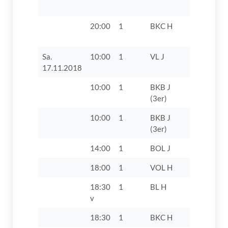
20:00
1
BKC H
FC Reflex
Rettenbac
Sa.
10:00
1
VL J
TV 1862 D
17.11.2018
10:00
1
BKB J
TV 1862 D
(3er)
10:00
1
BKB J
VfL Zusam
(3er)
14:00
1
BOL J
TV 1862 D
18:00
1
VOL H
DJK SB L
18:30
1
BL H
TV 1862 Di
v
18:30
1
BKC H
TV 1862 D