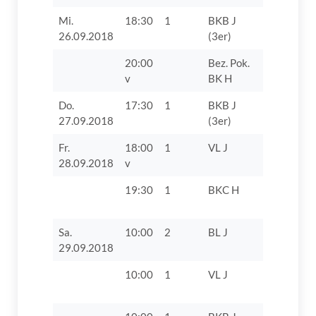
Mi.
18:30
1
BKB J
TV 1862 D
26.09.2018
(3er)
20:00
Bez. Pok.
TV 1862 D
v
BK H
VIII
Do.
17:30
1
BKB J
SSV
27.09.2018
(3er)
Höchstädt
Fr.
18:00
1
VL J
TTC Lang
28.09.2018
v
19:30
1
BKC H
VSC 186
Donauwört
Sa.
10:00
2
BL J
TV 1862 Di
29.09.2018
10:00
1
VL J
FC Bayer
II