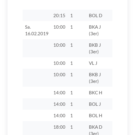
Hochzoll I
20:15
1
BOL D
TSV 1868
Sa.
10:00
1
BKA J
VfL Zusa
16.02.2019
(3er)
10:00
1
BKB J
TV Lauin
(3er)
10:00
1
VL J
TV 1862 D
10:00
1
BKB J
TV 1862 D
(3er)
14:00
1
BKC H
TV 1862 D
14:00
1
BOL J
TV 1862 D
14:00
1
BOL H
TV 1862 D
18:00
1
BKA D
SC Biberb
(3er)
1946