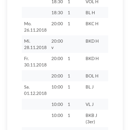
18:30
1
VOL H
TV 1862 D
18:30
1
BL H
TV 1862 Di
Mo.
20:00
1
BKC H
FC 1920
26.11.2018
Gundelfin
Mi.
20:00
BKD H
TTF Unte
28.11.2018
v
Zusamtal 
Fr.
20:00
1
BKD H
TTF Unte
30.11.2018
Zusamtal 
20:00
1
BOL H
TTC Mem
Sa.
10:00
1
BL J
SSV
01.12.2018
Höchstäd
10:00
1
VL J
TV 1862 D
10:00
1
BKB J
TV 1862 D
(3er)
VIII