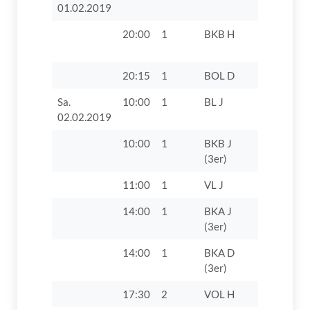
01.02.2019
20:00
1
BKB H
TV 1862 D
20:15
1
BOL D
TTC Langw
Sa.
10:00
1
BL J
TV 1862 Di
02.02.2019
10:00
1
BKB J
TV 1862 D
(3er)
VII
11:00
1
VL J
SpVgg Tha
14:00
1
BKA J
TV 1862 D
(3er)
14:00
1
BKA D
TV 1862 D
(3er)
17:30
2
VOL H
DJK SB R