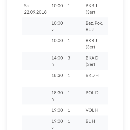
Sa.
10:00
1
BKB J
TV 1862 D
22.09.2018
(3er)
VIII
10:00
Bez. Pok.
TV 1862 Di
v
BL J
10:00
1
BKB J
TV Lauin
(3er)
14:00
3
BKA D
TV 1862 D
h
(3er)
18:30
1
BKD H
FC 1929 
IV
18:30
1
BOL D
TV 1862 D
h
19:00
1
VOL H
TuS Bad A
19:00
1
BL H
TSV 1861
v
Nördlinge