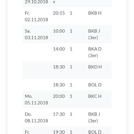
29.10.2018
v
Fr.
20:15
1
BKB H
TSV Bäu
02.11.2018
Sa.
10:00
1
BKB J
TV 1862 D
03.11.2018
(3er)
VIII
14:00
1
BKA D
TV 1862 D
(3er)
18:30
1
BKD H
TV 1862 D
VII
18:30
1
BOL D
TV 1862 D
Mo.
20:00
1
BKC H
TSV 1925
05.11.2018
Binswange
Do.
17:30
1
BKB J
SSV
08.11.2018
(3er)
Höchstädt
Fr.
19:30
1
BOL D
SpVgg Rie