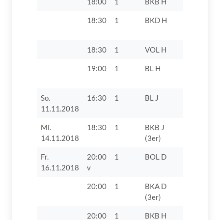
18:00
1
BKB H
TSV Oett
18:30
1
BKD H
TV 1862 D
VII
18:30
1
VOL H
TV 1862 D
19:00
1
BL H
FC 1920
Gundelfin
So.
16:30
1
BL J
SV Adelsr
11.11.2018
Mi.
18:30
1
BKB J
TV 1862 D
14.11.2018
(3er)
Fr.
20:00
1
BOL D
TSV Herb
16.11.2018
v
III
20:00
1
BKA D
TSV Gers
(3er)
1909
20:00
1
BKB H
TV 1862 D