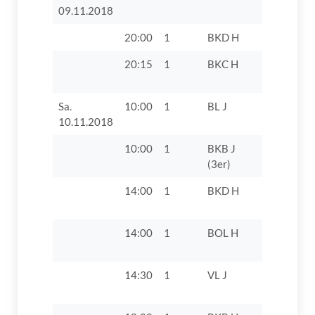
09.11.2018
20:00
1
BKD H
TV 1862 D
20:15
1
BKC H
TSV Zusm
II
Sa.
10:00
1
BL J
TV 1862 Di
10.11.2018
10:00
1
BKB J
TV 1862 D
(3er)
14:00
1
BKD H
TV 1862 D
VIII
14:00
1
BOL H
TV 1862 D
14:30
1
VL J
TSV 1863
Schwabm