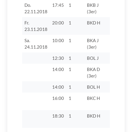
Do.
17:45
1
BKB J
SV Villen
22.11.2018
(3er)
Fr.
20:00
1
BKD H
TV 1862 D
23.11.2018
Sa.
10:00
1
BKA J
TSV Oett
24.11.2018
(3er)
12:30
1
BOL J
TSV Köni
14:00
1
BKA D
TV 1862 D
(3er)
14:00
1
BOL H
TV 1862 D
16:00
1
BKC H
SV Walds
1950
18:30
1
BKD H
TV 1862 D
VII