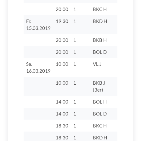
20:00
1
BKC H
SpVgg Rie
Fr.
19:30
1
BKD H
VfL Zusa
15.03.2019
20:00
1
BKB H
TV 1862 D
20:00
1
BOL D
TSV Burg
Sa.
10:00
1
VL J
TSV Gräfe
16.03.2019
10:00
1
BKB J
VfL Zusam
(3er)
14:00
1
BOL H
TSG Thann
14:00
1
BOL D
TSG Thann
18:30
1
BKC H
SV Etten
18:30
1
BKD H
SV Villenb