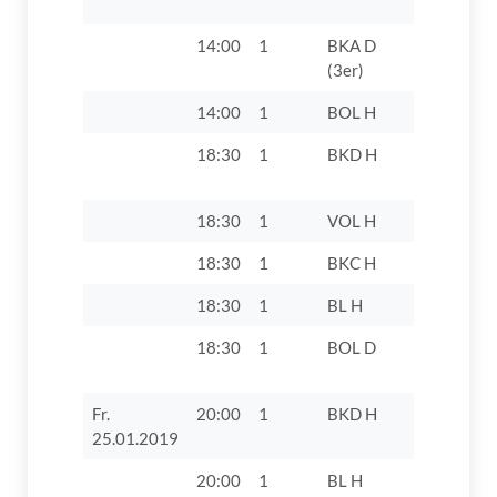
14:00
1
BKA D
TV 1862 D
(3er)
14:00
1
BOL H
TV 1862 D
18:30
1
BKD H
FC 1929 
IV
18:30
1
VOL H
TV 1862 D
18:30
1
BKC H
TV 1862 D
18:30
1
BL H
TV 1862 Di
18:30
1
BOL D
TV 1862 D
Fr.
20:00
1
BKD H
TV 1862 D
25.01.2019
20:00
1
BL H
SV Adelsr