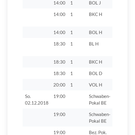
14:00
1
BOL J
TV 1862 D
14:00
1
BKC H
TV 1862 D
14:00
1
BOL H
TV 1862 D
18:30
1
BL H
TV 1862 Di
18:30
1
BKC H
TV 1862 D
18:30
1
BOL D
TV 1862 D
20:00
1
VOL H
TSV Köni
So.
19:00
Schwaben-
Sieger Sp
02.12.2018
Pokal BE
19:00
Schwaben-
Sieger Sp
Pokal BE
19:00
Bez. Pok.
TV 1862 D