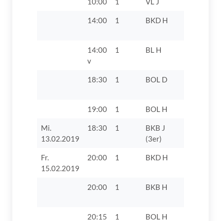
10:00
1
VL J
TV Boos 
14:00
1
BKD H
TV 1862 D
VIII
14:00
1
BL H
TV 1862 Di
v
18:30
1
BOL D
TV 1862 D
19:00
1
BOL H
TTC Lang
Mi.
18:30
1
BKB J
TV 1862 D
13.02.2019
(3er)
Fr.
20:00
1
BKD H
VfB Obern
15.02.2019
20:00
1
BKB H
TV 1862 D
20:15
1
BOL H
TSG 1889