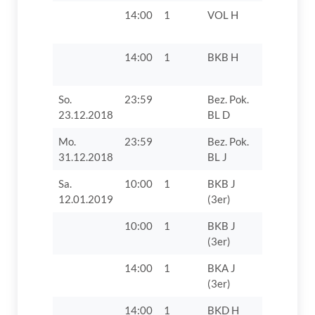
14:00
1
VOL H
MTV 188
Ingolstad
14:00
1
BKB H
TSV 1861
Nördlinge
So.
23:59
Bez. Pok.
TV 1862 D
23.12.2018
BL D
Mo.
23:59
Bez. Pok.
Sieger Spi
31.12.2018
BL J
Sa.
10:00
1
BKB J
TV 1862 D
12.01.2019
(3er)
10:00
1
BKB J
TV 1862 D
(3er)
VII
14:00
1
BKA J
TV 1862 D
(3er)
14:00
1
BKD H
TV 1862 D