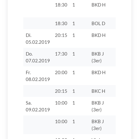
18:30
1
BKD H
TV 1862 D
VII
18:30
1
BOL D
TV 1862 D
Di.
20:15
1
BKD H
FC 1929 
05.02.2019
IV
Do.
17:30
1
BKB J
SSV
07.02.2019
(3er)
Höchstädt
Fr.
20:00
1
BKD H
TV 1862 D
08.02.2019
20:15
1
BKC H
TTC Auchs
Sa.
10:00
1
BKB J
TV 1862 D
09.02.2019
(3er)
VIII
10:00
1
BKB J
VfL Zusam
(3er)