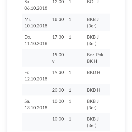
Sa.
12:00
1
BOL J
TSG 1889
06.10.2018
Hochzoll
Mi.
18:30
1
BKB J
TV 1862 D
10.10.2018
(3er)
Do.
17:30
1
BKB J
SSV
11.10.2018
(3er)
Höchstädt
19:00
Bez. Pok.
TV 1862 D
v
BK H
VII
Fr.
19:30
1
BKD H
VfL Zusa
12.10.2018
20:00
1
BKD H
TV 1862 D
Sa.
10:00
1
BKB J
TV 1862 D
13.10.2018
(3er)
10:00
1
BKB J
TV 1862 D
(3er)
VII