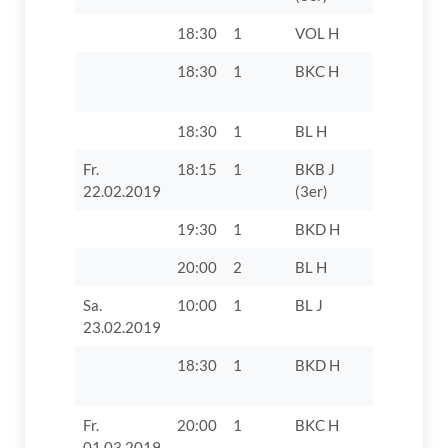
18:30
1
VOL H
TV 1862 D
18:30
1
BKC H
TV 1862 D
18:30
1
BL H
TV 1862 Di
Fr.
18:15
1
BKB J
TTF Unte
22.02.2019
(3er)
Zusamtal
19:30
1
BKD H
VfL Zusa
20:00
2
BL H
DJK Augs
Sa.
10:00
1
BL J
SV Unter
23.02.2019
18:30
1
BKD H
SV Villenb
Fr.
20:00
1
BKC H
TTV Eintr
01.03.2019
Autenried 