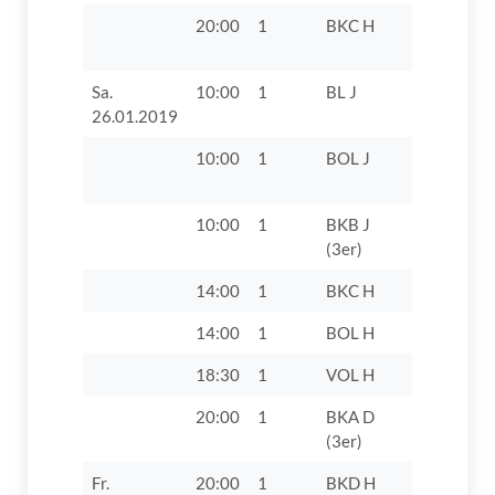
20:00
1
BKC H
TTF Unte
Zusamtal 
Sa.
10:00
1
BL J
TV 1862 Di
26.01.2019
10:00
1
BOL J
SC Biberb
1946
10:00
1
BKB J
TV 1862 D
(3er)
VII
14:00
1
BKC H
TV 1862 D
14:00
1
BOL H
TV 1862 D
18:30
1
VOL H
TV 1862 D
20:00
1
BKA D
TSV Herb
(3er)
IV
Fr.
20:00
1
BKD H
SpVgg Rie