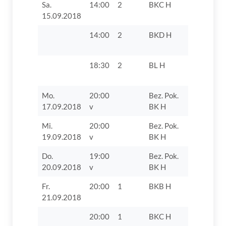
Sa.
14:00
2
BKC H
TV 1862 D
15.09.2018
14:00
2
BKD H
TV 1862 D
VII
18:30
2
BL H
TV 1862 Di
Mo.
20:00
Bez. Pok.
TV 1862 D
17.09.2018
v
BK H
Mi.
20:00
Bez. Pok.
TV 1862 D
19.09.2018
v
BK H
Do.
19:00
Bez. Pok.
TV 1862 D
20.09.2018
v
BK H
Fr.
20:00
1
BKB H
TSV 1925
21.09.2018
Binswang
20:00
1
BKC H
TSV Burga