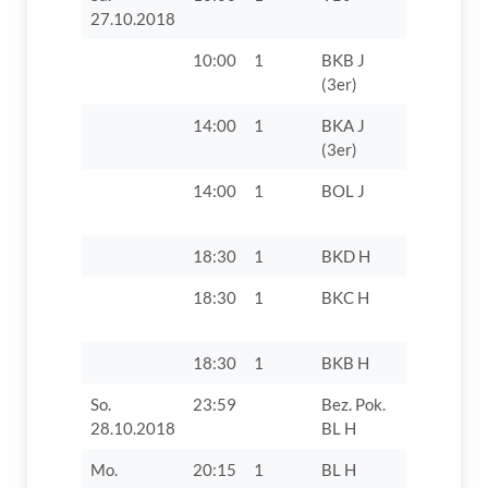
27.10.2018
10:00
1
BKB J
TV 1862 D
(3er)
VII
14:00
1
BKA J
TV 1862 D
(3er)
14:00
1
BOL J
TV 1862 D
18:30
1
BKD H
SV Villenb
18:30
1
BKC H
TV 1862 D
18:30
1
BKB H
VfB Ober
So.
23:59
Bez. Pok.
TV 1862 Di
28.10.2018
BL H
Mo.
20:15
1
BL H
TSG Augs