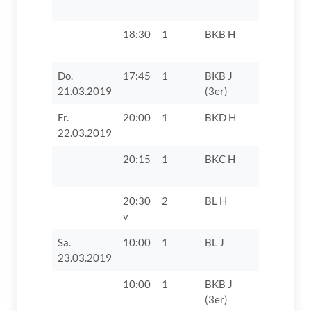
18:30
1
BKB H
TSV 1896
II
Do.
17:45
1
BKB J
SV Villen
21.03.2019
(3er)
Fr.
20:00
1
BKD H
TV 1862 D
22.03.2019
20:15
1
BKC H
FC 1929 
III
20:30
2
BL H
TSV Firnh
v
Augsburg
Sa.
10:00
1
BL J
TSV Herb
23.03.2019
10:00
1
BKB J
TV 1862 D
(3er)