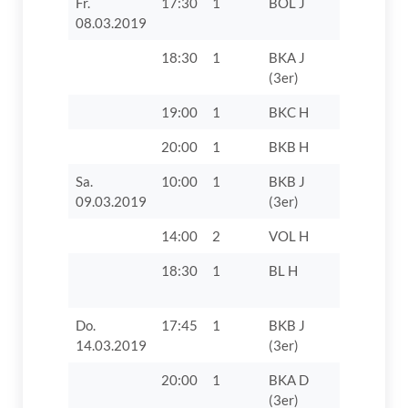
Fr.
17:30
1
BOL J
TTC Langw
08.03.2019
18:30
1
BKA J
TTC Auch
(3er)
19:00
1
BKC H
FC Konze
20:00
1
BKB H
TSV Hain
Sa.
10:00
1
BKB J
VfL Zusam
09.03.2019
(3er)
14:00
2
VOL H
DJK Bad 
18:30
1
BL H
SC Athlet
Nördlinge
Do.
17:45
1
BKB J
SV Villen
14.03.2019
(3er)
20:00
1
BKA D
SSV
(3er)
Höchstäd