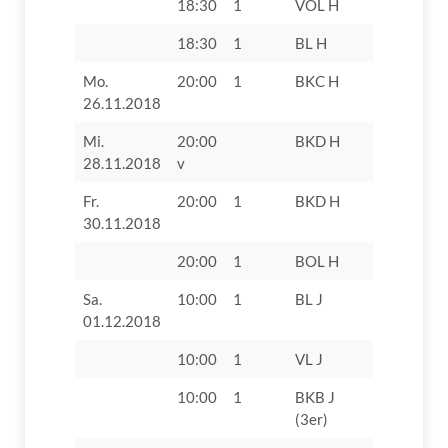
18:30
1
VOL H
TV 1862 D
18:30
1
BL H
TV 1862 Di
Mo.
20:00
1
BKC H
FC 1920
26.11.2018
Gundelfin
Mi.
20:00
BKD H
TTF Unte
28.11.2018
v
Zusamtal 
Fr.
20:00
1
BKD H
TTF Unte
30.11.2018
Zusamtal 
20:00
1
BOL H
TTC Mem
Sa.
10:00
1
BL J
SSV
01.12.2018
Höchstäd
10:00
1
VL J
TV 1862 D
10:00
1
BKB J
TV 1862 D
(3er)
VIII