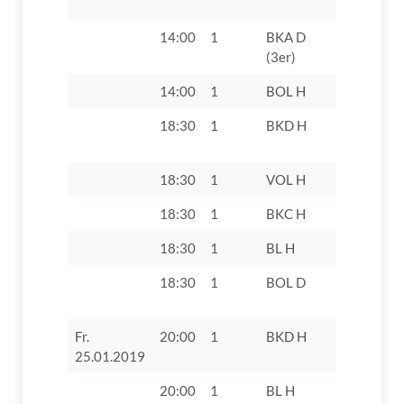
14:00
1
BKA D
TV 1862 D
(3er)
14:00
1
BOL H
TV 1862 D
18:30
1
BKD H
FC 1929 
IV
18:30
1
VOL H
TV 1862 D
18:30
1
BKC H
TV 1862 D
18:30
1
BL H
TV 1862 Di
18:30
1
BOL D
TV 1862 D
Fr.
20:00
1
BKD H
TV 1862 D
25.01.2019
20:00
1
BL H
SV Adelsr