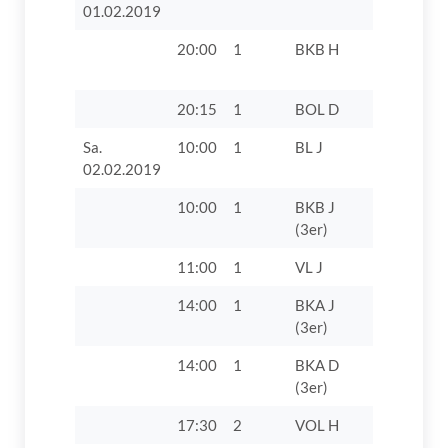
01.02.2019
20:00
1
BKB H
TV 1862 D
20:15
1
BOL D
TTC Langw
Sa.
10:00
1
BL J
TV 1862 Di
02.02.2019
10:00
1
BKB J
TV 1862 D
(3er)
VII
11:00
1
VL J
SpVgg Tha
14:00
1
BKA J
TV 1862 D
(3er)
14:00
1
BKA D
TV 1862 D
(3er)
17:30
2
VOL H
DJK SB R