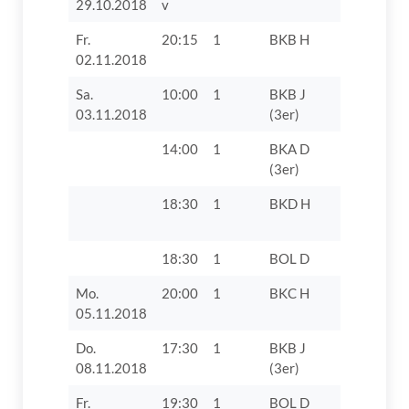
29.10.2018
v
Fr.
20:15
1
BKB H
TSV Bäu
02.11.2018
Sa.
10:00
1
BKB J
TV 1862 D
03.11.2018
(3er)
VIII
14:00
1
BKA D
TV 1862 D
(3er)
18:30
1
BKD H
TV 1862 D
VII
18:30
1
BOL D
TV 1862 D
Mo.
20:00
1
BKC H
TSV 1925
05.11.2018
Binswange
Do.
17:30
1
BKB J
SSV
08.11.2018
(3er)
Höchstädt
Fr.
19:30
1
BOL D
SpVgg Rie