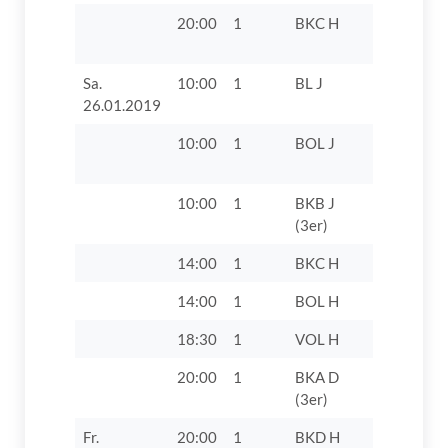
20:00
1
BKC H
TTF Unte
Zusamtal 
Sa.
10:00
1
BL J
TV 1862 Di
26.01.2019
10:00
1
BOL J
SC Biberb
1946
10:00
1
BKB J
TV 1862 D
(3er)
VII
14:00
1
BKC H
TV 1862 D
14:00
1
BOL H
TV 1862 D
18:30
1
VOL H
TV 1862 D
20:00
1
BKA D
TSV Herb
(3er)
IV
Fr.
20:00
1
BKD H
SpVgg Rie