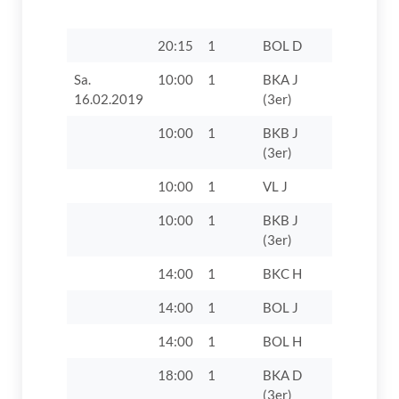
Hochzoll I
20:15
1
BOL D
TSV 1868
Sa.
10:00
1
BKA J
VfL Zusa
16.02.2019
(3er)
10:00
1
BKB J
TV Lauin
(3er)
10:00
1
VL J
TV 1862 D
10:00
1
BKB J
TV 1862 D
(3er)
14:00
1
BKC H
TV 1862 D
14:00
1
BOL J
TV 1862 D
14:00
1
BOL H
TV 1862 D
18:00
1
BKA D
SC Biberb
(3er)
1946