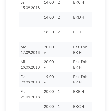
Sa.
14:00
2
BKC H
TV 1862 D
15.09.2018
14:00
2
BKD H
TV 1862 D
VII
18:30
2
BL H
TV 1862 Di
Mo.
20:00
Bez. Pok.
TV 1862 D
17.09.2018
v
BK H
Mi.
20:00
Bez. Pok.
TV 1862 D
19.09.2018
v
BK H
Do.
19:00
Bez. Pok.
TV 1862 D
20.09.2018
v
BK H
Fr.
20:00
1
BKB H
TSV 1925
21.09.2018
Binswang
20:00
1
BKC H
TSV Burga