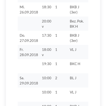
Mi.
18:30
1
BKB J
TV 1862 D
26.09.2018
(3er)
20:00
Bez. Pok.
TV 1862 D
v
BK H
VIII
Do.
17:30
1
BKB J
SSV
27.09.2018
(3er)
Höchstädt
Fr.
18:00
1
VL J
TTC Lang
28.09.2018
v
19:30
1
BKC H
VSC 186
Donauwört
Sa.
10:00
2
BL J
TV 1862 Di
29.09.2018
10:00
1
VL J
FC Bayer
II