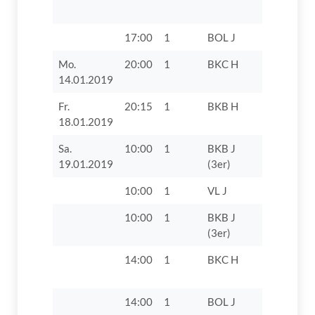
VIII
17:00
1
BOL J
Kissinger
Mo.
20:00
1
BKC H
SSV
14.01.2019
Höchstädt
Fr.
20:15
1
BKB H
FC 1929 
18.01.2019
Sa.
10:00
1
BKB J
TV 1862 D
19.01.2019
(3er)
VIII
10:00
1
VL J
TV 1862 D
10:00
1
BKB J
TV 1862 D
(3er)
14:00
1
BKC H
TV 1862 D
14:00
1
BOL J
TV 1862 D