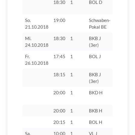
18:30
1
BOL D
TV 1862 D
So.
19:00
Schwaben-
SV Villen
21.10.2018
Pokal BE
Mi.
18:30
1
BKB J
TV 1862 D
24.10.2018
(3er)
Fr.
17:45
1
BOL J
TSV 1868
26.10.2018
18:15
1
BKB J
TTF Unte
(3er)
Zusamtal
20:00
1
BKD H
VfB Obern
20:00
1
BKB H
TV 1862 D
20:15
1
BOL H
TSV 1868
Sa.
10:00
1
VL J
TV 1862 D