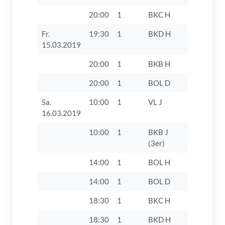
20:00
1
BKC H
SpVgg Rie
Fr.
19:30
1
BKD H
VfL Zusa
15.03.2019
20:00
1
BKB H
TV 1862 D
20:00
1
BOL D
TSV Burg
Sa.
10:00
1
VL J
TSV Gräfe
16.03.2019
10:00
1
BKB J
VfL Zusam
(3er)
14:00
1
BOL H
TSG Thann
14:00
1
BOL D
TSG Thann
18:30
1
BKC H
SV Etten
18:30
1
BKD H
SV Villenb