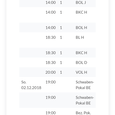
14:00
1
BOL J
TV 1862 D
14:00
1
BKC H
TV 1862 D
14:00
1
BOL H
TV 1862 D
18:30
1
BL H
TV 1862 Di
18:30
1
BKC H
TV 1862 D
18:30
1
BOL D
TV 1862 D
20:00
1
VOL H
TSV Köni
So.
19:00
Schwaben-
Sieger Sp
02.12.2018
Pokal BE
19:00
Schwaben-
Sieger Sp
Pokal BE
19:00
Bez. Pok.
TV 1862 D