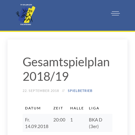
Gesamtspielplan
2018/19
22. SEPTEMBER 2018
SPIELBETRIEB
DATUM
ZEIT
HALLE
LIGA
HEIMMA
Fr.
20:00
1
BKA D
TSV Pött
14.09.2018
(3er)