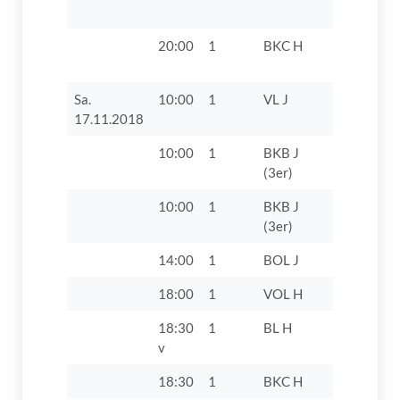
20:00
1
BKC H
FC Reflex
Rettenbac
Sa.
10:00
1
VL J
TV 1862 D
17.11.2018
10:00
1
BKB J
TV 1862 D
(3er)
10:00
1
BKB J
VfL Zusam
(3er)
14:00
1
BOL J
TV 1862 D
18:00
1
VOL H
DJK SB L
18:30
1
BL H
TV 1862 Di
v
18:30
1
BKC H
TV 1862 D