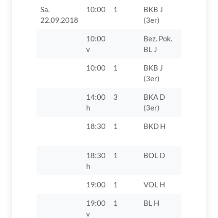
Sa.
10:00
1
BKB J
TV 1862 D
22.09.2018
(3er)
VIII
10:00
Bez. Pok.
TV 1862 Di
v
BL J
10:00
1
BKB J
TV Lauin
(3er)
14:00
3
BKA D
TV 1862 D
h
(3er)
18:30
1
BKD H
FC 1929 
IV
18:30
1
BOL D
TV 1862 D
h
19:00
1
VOL H
TuS Bad A
19:00
1
BL H
TSV 1861
v
Nördlinge