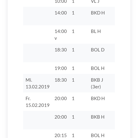
10:00
1
VL J
TV Boos 
14:00
1
BKD H
TV 1862 D
VIII
14:00
1
BL H
TV 1862 Di
v
18:30
1
BOL D
TV 1862 D
19:00
1
BOL H
TTC Lang
Mi.
18:30
1
BKB J
TV 1862 D
13.02.2019
(3er)
Fr.
20:00
1
BKD H
VfB Obern
15.02.2019
20:00
1
BKB H
TV 1862 D
20:15
1
BOL H
TSG 1889