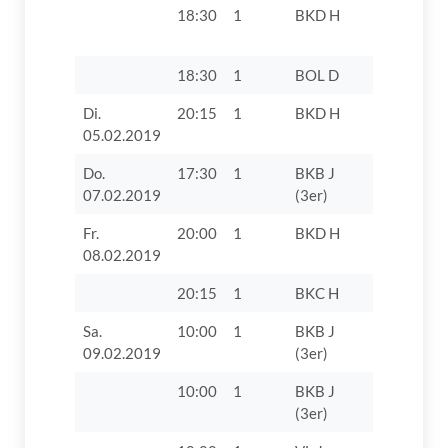
18:30
1
BKD H
TV 1862 D
VII
18:30
1
BOL D
TV 1862 D
Di.
20:15
1
BKD H
FC 1929 
05.02.2019
IV
Do.
17:30
1
BKB J
SSV
07.02.2019
(3er)
Höchstädt
Fr.
20:00
1
BKD H
TV 1862 D
08.02.2019
20:15
1
BKC H
TTC Auchs
Sa.
10:00
1
BKB J
TV 1862 D
09.02.2019
(3er)
VIII
10:00
1
BKB J
VfL Zusam
(3er)