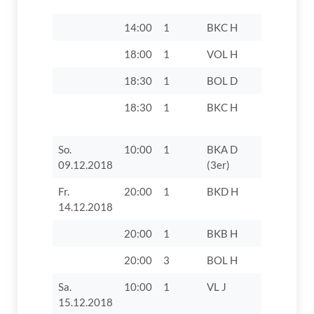
VIII
14:00
1
BKC H
TV 1862 D
18:00
1
VOL H
SpVgg We
18:30
1
BOL D
TV 1862 D
18:30
1
BKC H
TV 1862 D
So.
10:00
1
BKA D
VfR Jetti
09.12.2018
(3er)
Fr.
20:00
1
BKD H
SpVgg Rie
14.12.2018
20:00
1
BKB H
TV 1862 D
20:00
3
BOL H
Post SV A
Sa.
10:00
1
VL J
FC Bayer
15.12.2018