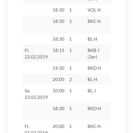
18:30
1
VOL H
TV 1862 D
18:30
1
BKC H
TV 1862 D
18:30
1
BL H
TV 1862 Di
Fr.
18:15
1
BKB J
TTF Unte
22.02.2019
(3er)
Zusamtal
19:30
1
BKD H
VfL Zusa
20:00
2
BL H
DJK Augs
Sa.
10:00
1
BL J
SV Unter
23.02.2019
18:30
1
BKD H
SV Villenb
Fr.
20:00
1
BKC H
TTV Eintr
01.03.2019
Autenried 