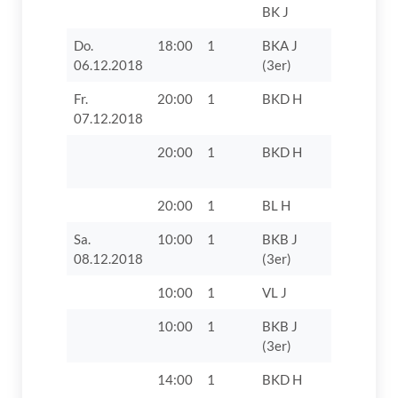
BK J
Do.
18:00
1
BKA J
FC 1920
06.12.2018
(3er)
Gundelfin
Fr.
20:00
1
BKD H
TV 1862 D
07.12.2018
20:00
1
BKD H
VfB Obern
20:00
1
BL H
TSV Herb
Sa.
10:00
1
BKB J
TV 1862 D
08.12.2018
(3er)
VIII
10:00
1
VL J
TV 1862 D
10:00
1
BKB J
TV 1862 D
(3er)
VII
14:00
1
BKD H
TV 1862 D