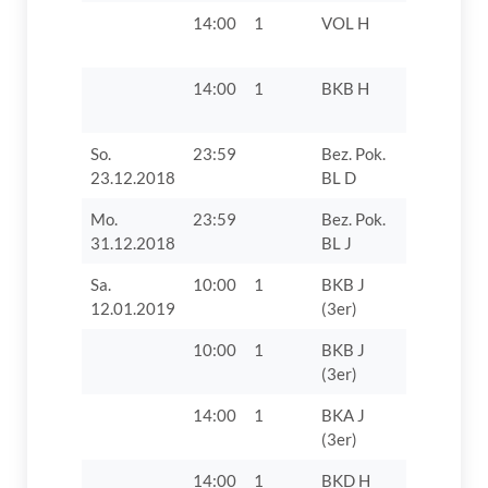
14:00
1
VOL H
MTV 188
Ingolstad
14:00
1
BKB H
TSV 1861
Nördlinge
So.
23:59
Bez. Pok.
TV 1862 D
23.12.2018
BL D
Mo.
23:59
Bez. Pok.
Sieger Spi
31.12.2018
BL J
Sa.
10:00
1
BKB J
TV 1862 D
12.01.2019
(3er)
10:00
1
BKB J
TV 1862 D
(3er)
VII
14:00
1
BKA J
TV 1862 D
(3er)
14:00
1
BKD H
TV 1862 D