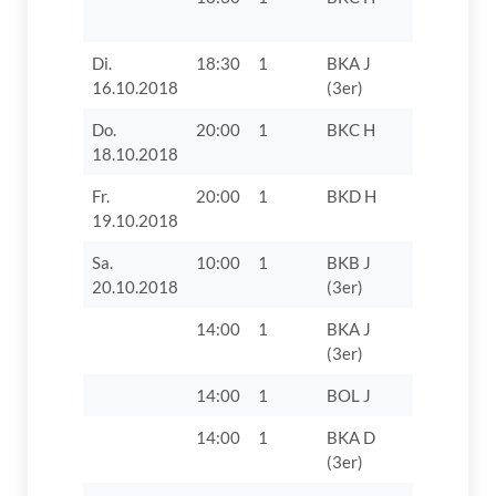
Di.
18:30
1
BKA J
SV 1947 
16.10.2018
(3er)
Do.
20:00
1
BKC H
SV Villen
18.10.2018
Fr.
20:00
1
BKD H
TTF Unte
19.10.2018
Zusamtal 
Sa.
10:00
1
BKB J
TV Lauin
20.10.2018
(3er)
14:00
1
BKA J
TV 1862 D
(3er)
14:00
1
BOL J
TV 1862 D
14:00
1
BKA D
TV 1862 D
(3er)