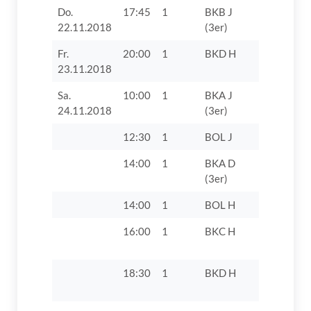
Do.
17:45
1
BKB J
SV Villen
22.11.2018
(3er)
Fr.
20:00
1
BKD H
TV 1862 D
23.11.2018
Sa.
10:00
1
BKA J
TSV Oett
24.11.2018
(3er)
12:30
1
BOL J
TSV Köni
14:00
1
BKA D
TV 1862 D
(3er)
14:00
1
BOL H
TV 1862 D
16:00
1
BKC H
SV Walds
1950
18:30
1
BKD H
TV 1862 D
VII