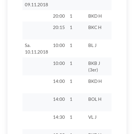
09.11.2018
20:00
1
BKD H
TV 1862 D
20:15
1
BKC H
TSV Zusm
II
Sa.
10:00
1
BL J
TV 1862 Di
10.11.2018
10:00
1
BKB J
TV 1862 D
(3er)
14:00
1
BKD H
TV 1862 D
VIII
14:00
1
BOL H
TV 1862 D
14:30
1
VL J
TSV 1863
Schwabm