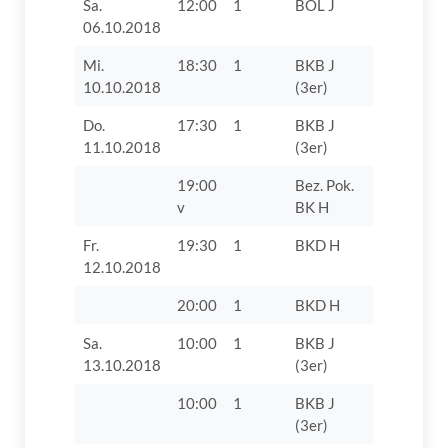
Sa.
12:00
1
BOL J
TSG 1889
06.10.2018
Hochzoll
Mi.
18:30
1
BKB J
TV 1862 D
10.10.2018
(3er)
Do.
17:30
1
BKB J
SSV
11.10.2018
(3er)
Höchstädt
19:00
Bez. Pok.
TV 1862 D
v
BK H
VII
Fr.
19:30
1
BKD H
VfL Zusa
12.10.2018
20:00
1
BKD H
TV 1862 D
Sa.
10:00
1
BKB J
TV 1862 D
13.10.2018
(3er)
10:00
1
BKB J
TV 1862 D
(3er)
VII