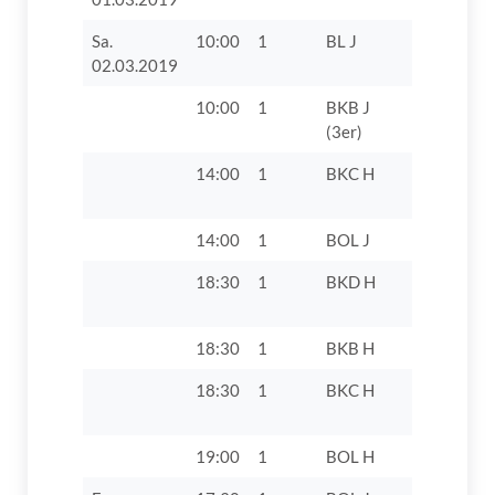
Sa.
10:00
1
BL J
TV 1862 Di
02.03.2019
10:00
1
BKB J
TV 1862 D
(3er)
14:00
1
BKC H
TV 1862 D
14:00
1
BOL J
TV 1862 D
18:30
1
BKD H
TV 1862 D
VII
18:30
1
BKB H
SV 1947 H
18:30
1
BKC H
TV 1862 D
19:00
1
BOL H
VfL Günz