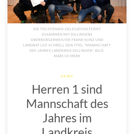
DIE TISCHTENNIS-DELEGATION FEIERT
ZUSAMMEN MIT DILLINGENS
OBERBÜRGERMEISTER FRANK KUNZ UND
LANDRAT LEO SCHRELL DEN TITEL "MANNSCHAFT
DES JAHRES LANDKREIS DILLINGEN", BILD:
MARCUS MERK
NEWS
Herren 1 sind
Mannschaft des
Jahres im
Landkreis