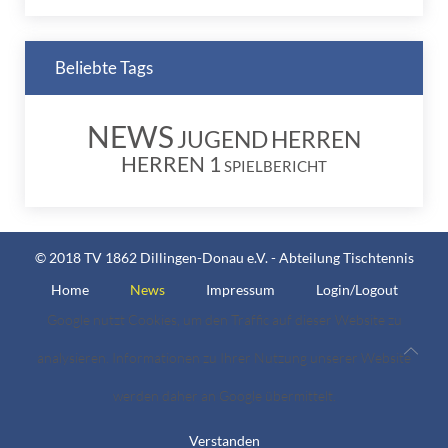
Beliebte Tags
NEWS
JUGEND
HERREN
HERREN 1
SPIELBERICHT
© 2018 TV 1862 Dillingen-Donau e.V. - Abteilung Tischtennis
Home
News
Impressum
Login/Logout
Google nutzt Cookies, um den Traffic auf dieser Website zu
analysieren. Informationen zu Ihrer Nutzung unserer Website
werden daher an Google übermittelt.
Verstanden