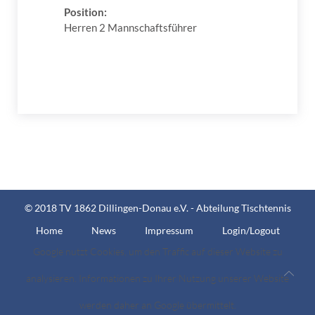
Position:
Herren 2 Mannschaftsführer
© 2018 TV 1862 Dillingen-Donau e.V. - Abteilung Tischtennis
Home
News
Impressum
Login/Logout
Google nutzt Cookies, um den Traffic auf dieser Website zu
analysieren. Informationen zu Ihrer Nutzung unserer Website
werden daher an Google übermittelt.